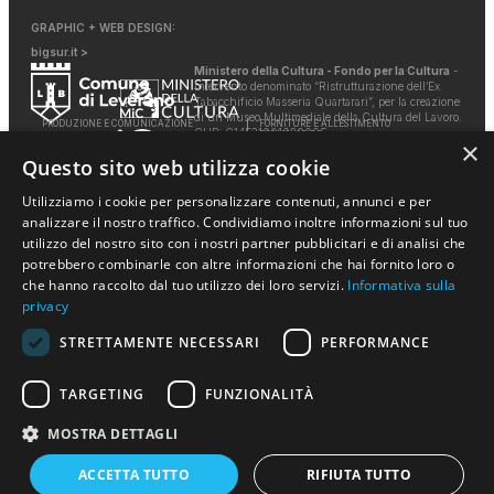
GRAPHIC + WEB DESIGN:
bigsur.it >
Ministero della Cultura - Fondo per la Cultura
-
Intervento denominato “Ristrutturazione dell’Ex
Tabacchificio Masseria Quartarari”, per la creazione
di un Museo Multimediale della Cultura del Lavoro.
PRODUZIONE E COMUNICAZIONE
FORNITURE E ALLESTIMENTO
CUP: C14E21001020005.
TECNOLOGICO
×
Questo sito web utilizza cookie
Utilizziamo i cookie per personalizzare contenuti, annunci e per
COLLABORAZIONI
analizzare il nostro traffico. Condividiamo inoltre informazioni sul tuo
utilizzo del nostro sito con i nostri partner pubblicitari e di analisi che
potrebbero combinarle con altre informazioni che hai fornito loro o
che hanno raccolto dal tuo utilizzo dei loro servizi.
Informativa sulla
privacy
STRETTAMENTE NECESSARI
PERFORMANCE
©2026
Museo Multimediale della Cultura del Lavoro - Leverano
All rights reserved.
TARGETING
FUNZIONALITÀ
MOSTRA DETTAGLI
Richiedi info
ACCETTA TUTTO
RIFIUTA TUTTO